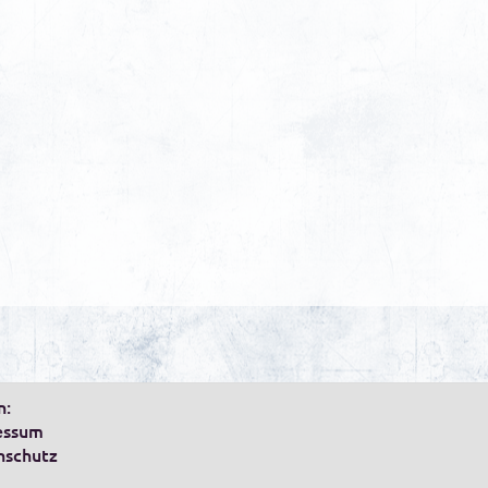
n:
essum
nschutz